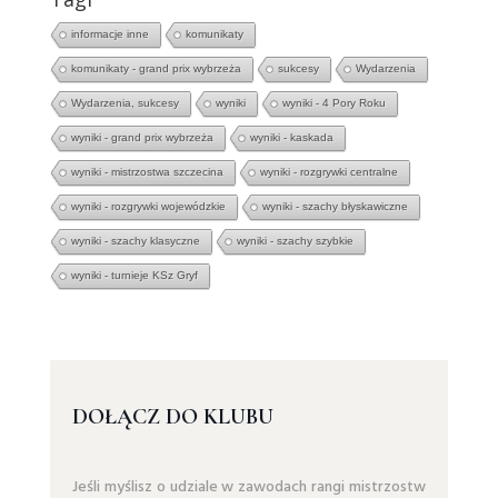
informacje inne
komunikaty
komunikaty - grand prix wybrzeża
sukcesy
Wydarzenia
Wydarzenia, sukcesy
wyniki
wyniki - 4 Pory Roku
wyniki - grand prix wybrzeża
wyniki - kaskada
wyniki - mistrzostwa szczecina
wyniki - rozgrywki centralne
wyniki - rozgrywki wojewódzkie
wyniki - szachy błyskawiczne
wyniki - szachy klasyczne
wyniki - szachy szybkie
wyniki - turnieje KSz Gryf
DOŁĄCZ DO KLUBU
Jeśli myślisz o udziale w zawodach rangi mistrzostw