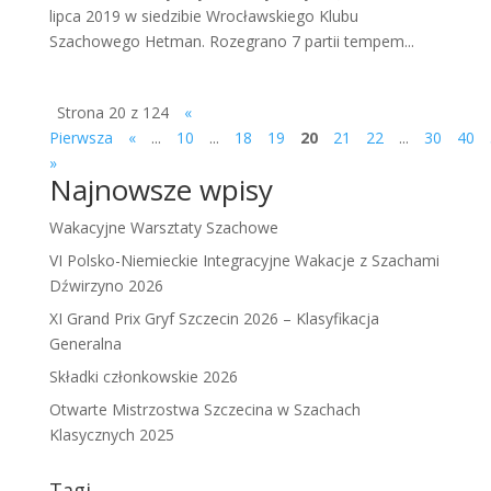
lipca 2019 w siedzibie Wrocławskiego Klubu
Szachowego Hetman. Rozegrano 7 partii tempem...
Strona 20 z 124
«
Pierwsza
«
...
10
...
18
19
20
21
22
...
30
40
»
Najnowsze wpisy
Wakacyjne Warsztaty Szachowe
VI Polsko-Niemieckie Integracyjne Wakacje z Szachami
Dźwirzyno 2026
XI Grand Prix Gryf Szczecin 2026 – Klasyfikacja
Generalna
Składki członkowskie 2026
Otwarte Mistrzostwa Szczecina w Szachach
Klasycznych 2025
Tagi