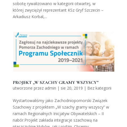
sobotę rywalizowano w kategorii otwartej, w
której zwyciężył reprezentant KSz Gryf Szczecin –
Arkadiusz Korbal,...
PROJEKT „W SZACHY GRAMY WSZYSCY”
utworzone przez
admin
|
sie 20, 2019
|
Bez kategorii
Wystartowaliśmy jako Zachodniopomorski Związek
Szachowy z projektem „W szachy gramy wszyscy” w
ramach Regionalnych Inicjatyw Obywatelskich – II
nabór.Projekt zakłada integracje szachową na
płaszczyźnie klubów, jak i rodzin. Chcemy