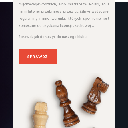
międzywojewódzkich, albo mistrzostw Polski, to z
nami łatwiej przebrniesz przez uciążliwe wytyczne,
regulaminy i inne warunki, których spełnienie jest
konieczne do uzyskania licencji szachowej…
Sprawdź jak dołączyć do naszego klubu.
SPRAWDŹ