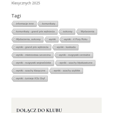
Klasycznych 2025
Tagi
informacje inne
komunikaty
komunikaty - grand prix wybrzeża
sukcesy
Wydarzenia
Wydarzenia, sukcesy
wyniki
wyniki - 4 Pory Roku
wyniki - grand prix wybrzeża
wyniki - kaskada
wyniki - mistrzostwa szczecina
wyniki - rozgrywki centralne
wyniki - rozgrywki wojewódzkie
wyniki - szachy błyskawiczne
wyniki - szachy klasyczne
wyniki - szachy szybkie
wyniki - turnieje KSz Gryf
DOŁĄCZ DO KLUBU