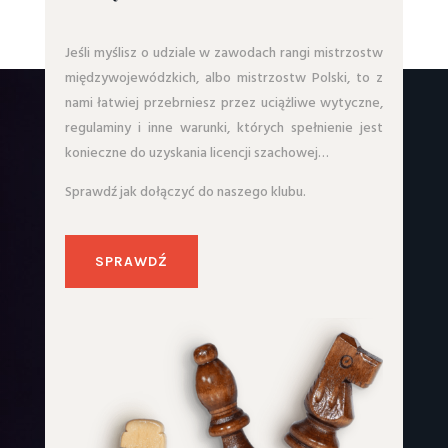
Jeśli myślisz o udziale w zawodach rangi mistrzostw
międzywojewódzkich, albo mistrzostw Polski, to z
nami łatwiej przebrniesz przez uciążliwe wytyczne,
regulaminy i inne warunki, których spełnienie jest
konieczne do uzyskania licencji szachowej…
Sprawdź jak dołączyć do naszego klubu.
SPRAWDŹ